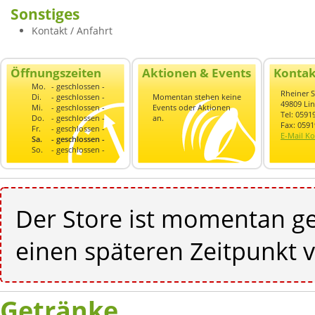
Sonstiges
Kontakt / Anfahrt
Öffnungszeiten
Aktionen & Events
Kontak
Mo.
- geschlossen -
Rheiner S
Di.
- geschlossen -
Momentan stehen keine
49809 Li
Mi.
- geschlossen -
Events oder Aktionen
Tel: 059
Do.
- geschlossen -
an.
Fax: 059
Fr.
- geschlossen -
E-Mail Ko
Sa.
- geschlossen -
So.
- geschlossen -
Der Store ist momentan ge
einen späteren Zeitpunkt v
Getränke