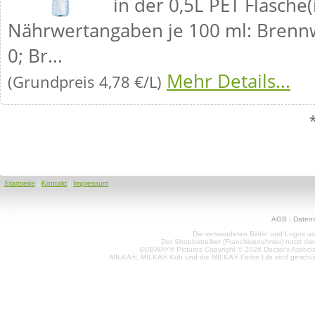
in der 0,5L PET Flasche(
Nährwertangaben je 100 ml: Brennwe
0; Br...
Mehr Details...
(Grundpreis 4,78 €/L)
Startseite
|
Kontakt
|
Impressum
AGB
|
Daten
Die verwendeten Bilder und Logos unt
Der Shopbetreiber (Franchisenehmer) nutzt di
SUBWAY® Pictures Copyright © 2026 Doctor's Associat
MILKA®, MILKA® Kuh und die MILKA® Farbe Lila sind geschüt