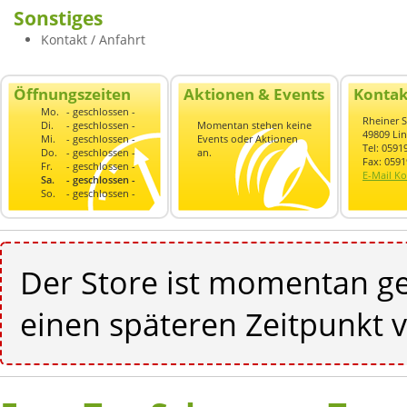
Sonstiges
Kontakt / Anfahrt
Öffnungszeiten
Aktionen & Events
Kontak
Mo.
- geschlossen -
Rheiner S
Di.
- geschlossen -
Momentan stehen keine
49809 Li
Mi.
- geschlossen -
Events oder Aktionen
Tel: 059
Do.
- geschlossen -
an.
Fax: 059
Fr.
- geschlossen -
E-Mail Ko
Sa.
- geschlossen -
So.
- geschlossen -
Der Store ist momentan ge
einen späteren Zeitpunkt v