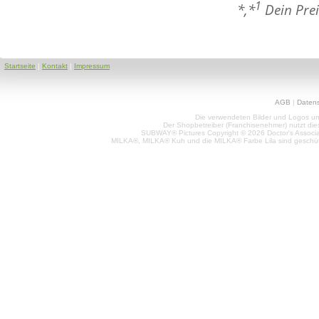
1
*,*
Dein Prei
Startseite
|
Kontakt
|
Impressum
AGB
|
Daten
Die verwendeten Bilder und Logos unt
Der Shopbetreiber (Franchisenehmer) nutzt di
SUBWAY® Pictures Copyright © 2026 Doctor's Associat
MILKA®, MILKA® Kuh und die MILKA® Farbe Lila sind geschüt