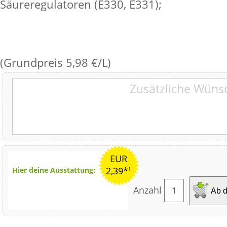
Säureregulatoren (E330, E331);
(Grundpreis 5,98 €/L)
EUR
2,39*
Hier deine Ausstattung:
1
Anzahl
Ab d