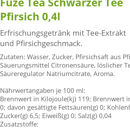
Fuze Tea Schwarzer Tee
Pfirsich 0,4l
Erfrischungsgetränk mit Tee-Extrakt
und Pfirsichgeschmack.
Zutaten: Wasser, Zucker, Pfirsichsaft aus Pf
Säuerungsmittel Citronensäure, löslicher Te
Säureregulator Natriumcitrate, Aroma.
Nährwertangaben je 100 ml:
Brennwert in Kilojoule(kj) 119; Brennwert in
0; davon gesättigte Fettsäuren(g) 0; Kohlen
Zucker(g) 6,5; Eiweiß(g) 0; Salz(g) 0,04
Zusatzstoffe: