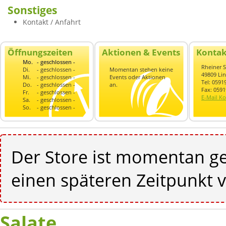
Sonstiges
Kontakt / Anfahrt
Öffnungszeiten
Aktionen & Events
Kontak
Mo.
- geschlossen -
Rheiner S
Di.
- geschlossen -
Momentan stehen keine
49809 Li
Mi.
- geschlossen -
Events oder Aktionen
Tel: 059
Do.
- geschlossen -
an.
Fax: 059
Fr.
- geschlossen -
E-Mail Ko
Sa.
- geschlossen -
So.
- geschlossen -
Der Store ist momentan ge
einen späteren Zeitpunkt v
Salate