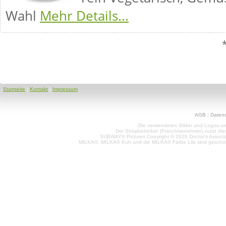
Wahl
Mehr Details...
Startseite
|
Kontakt
|
Impressum
AGB
|
Daten
Die verwendeten Bilder und Logos unt
Der Shopbetreiber (Franchisenehmer) nutzt di
SUBWAY® Pictures Copyright © 2026 Doctor's Associat
MILKA®, MILKA® Kuh und die MILKA® Farbe Lila sind geschüt