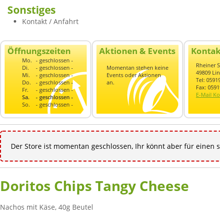
Sonstiges
Kontakt / Anfahrt
Öffnungszeiten
Aktionen & Events
Kontak
Mo.
- geschlossen -
Rheiner S
Di.
- geschlossen -
Momentan stehen keine
49809 Li
Mi.
- geschlossen -
Events oder Aktionen
Tel: 059
Do.
- geschlossen -
an.
Fax: 059
Fr.
- geschlossen -
E-Mail Ko
Sa.
- geschlossen -
So.
- geschlossen -
Der Store ist momentan geschlossen, Ihr könnt aber für einen s
Doritos Chips Tangy Cheese
Nachos mit Käse, 40g Beutel