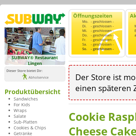
Öffnungszeiten
Ak
Mo.
- geschlossen -
Di.
- geschlossen -
Mi.
- geschlossen -
Do.
- geschlossen -
Fr.
- geschlossen -
Sa.
- geschlossen -
So.
- geschlossen -
SUBWAY® Restaurant
Lingen
Dieser Store bietet Dir:
Der Store ist m
Abholservice
einen späteren Z
Produktübersicht
Sandwiches
For Kids
Wraps
Cookie Rasp
Salate
Sub-Platten
Cheese Cak
Cookies & Chips
Getränke