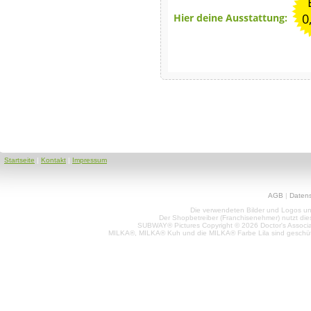
0
Hier deine Ausstattung:
Startseite
|
Kontakt
|
Impressum
AGB
|
Daten
Die verwendeten Bilder und Logos unt
Der Shopbetreiber (Franchisenehmer) nutzt di
SUBWAY® Pictures Copyright © 2026 Doctor's Associat
MILKA®, MILKA® Kuh und die MILKA® Farbe Lila sind geschüt